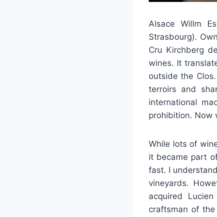
Alsace Willm E
Strasbourg). Own
Cru Kirchberg d
wines. It transla
outside the Clos
terroirs and sha
international ma
prohibition. Now 
While lots of win
it became part o
fast. I understan
vineyards. Howe
acquired Lucien 
craftsman of the