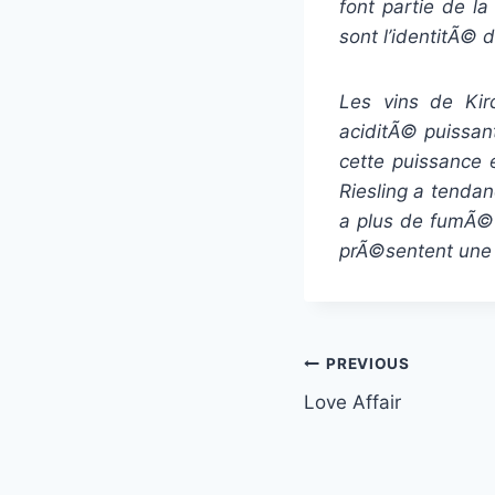
font partie de l
sont l’identitÃ© 
Les vins de Kir
aciditÃ© puissan
cette puissance 
Riesling a tenda
a plus de fumÃ© 
prÃ©sentent une 
Post
PREVIOUS
Love Affair
navigation