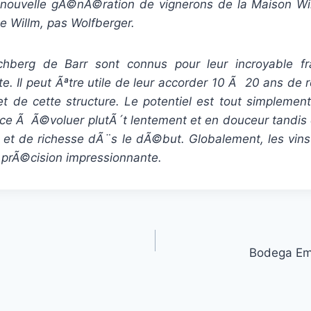
a nouvelle gÃ©nÃ©ration de vignerons de la Maison 
de Willm, pas Wolfberger.
chberg de Barr sont connus pour leur incroyable fr
te. Il peut Ãªtre utile de leur accorder 10 Ã 20 ans de
et de cette structure. Le potentiel est tout simplement
nce Ã Ã©voluer plutÃ´t lentement et en douceur tandis q
et de richesse dÃ¨s le dÃ©but. Globalement, les vin
prÃ©cision impressionnante.
Bodega Emi