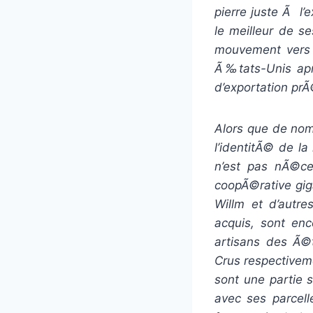
pierre juste Ã l
le meilleur de s
mouvement vers l
Ã‰tats-Unis aprÃ
d’exportation pr
Alors que de nom
l’identitÃ© de la
n’est pas nÃ©ce
coopÃ©rative gig
Willm et d’autr
acquis, sont enc
artisans des Ã©
Crus respectivem
sont une partie s
avec ses parcel