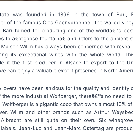
state was founded in 1896 in the town of Barr, F
er of the famous Clos Gaensbroennel, the walled vine
e Barr famed for producing one of the worldâ€™s bes
tes to â€œgoose fountainâ€ and refers to the ancient s
. Maison Willm has always been concerned with revealin
ring its exceptional wines with the whole world. Th
de it the first producer in Alsace to export to the Un
we can enjoy a valuable export presence in North Ameri
e lovers have been anxious for the quality and identity 
f the more industrial Wolfberger, thereâ€™s no need to 
d Wolfberger is a gigantic coop that owns almost 10% o
ver, Willm and other brands such as Arthur Weysbe
Albrecht are still quite on their own. Six winegrow
 labels. Jean-Luc and Jean-Marc Ostertag are produc