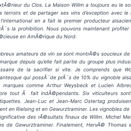
’extÃ©rieur du Clos. La Maison Willm a toujours eu le s
es terroirs et de partager ses vins d’exception avec le
’international en a fait le premier producteur alsaci
¨s la prohibition. Nous pouvons maintenant profite
Ã©cieuse en AmÃ©rique du Nord.
breux amateurs de vin se sont montrÃ©s soucieux de 
 marque depuis qu’elle fait partie du groupe plus industr
ssaire de la sacrifier si vite. Je comprends que Wo
antesque qui possÃ¨de prÃ¨s de 10% du vignoble als
es marques comme Arthur Weysbeck et Lucien Albrec
ore tout Ã fait indÃ©pendants. Six viticulteurs son
tiquettes. Jean-Luc et Jean-Marc Ostertag produisen
ent en Rielsing et en Gewurztraminer. Les vignobles d
ignificative des rÃ©sultats finaux de Willm. Michel Me
les de Gewurztraminer. Finalement, HervÃ© Thoma