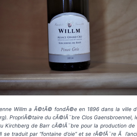
enne Willm a Ã©tÃ© fondÃ©e en 1896 dans la ville d
rg). PropriÃ©taire du cÃ©lÃ¨bre Clos Gaensbroennel, le
u Kirchberg de Barr cÃ©lÃ¨bre pour la production de l
l se traduit par “fontaine d’oie” et se rÃ©fÃ¨re Ã l’an