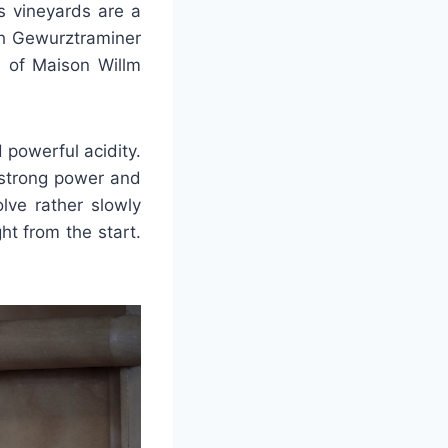
s vineyards are a
ith Gewurztraminer
 of Maison Willm
 powerful acidity.
s strong power and
olve rather slowly
t from the start.