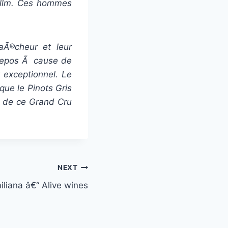
Willm. Ces hommes
aÃ®cheur et leur
 repos Ã cause de
 exceptionnel. Le
ue le Pinots Gris
s de ce Grand Cru
NEXT
liana â€“ Alive wines