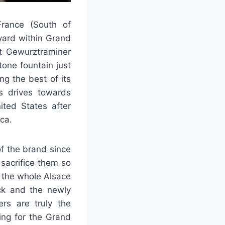
rance (South of
yard within Grand
t Gewurztraminer
tone fountain just
g the best of its
is drives towards
ited States after
ca.
of the brand since
sacrifice them so
f the whole Alsace
ck and the newly
ers are truly the
ing for the Grand