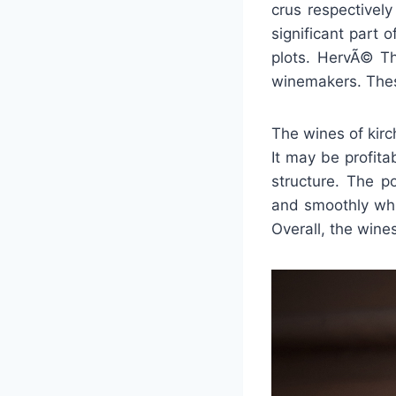
crus respectivel
significant part 
plots. HervÃ© T
winemakers. These
The wines of kirc
It may be profita
structure. The po
and smoothly whi
Overall, the wine