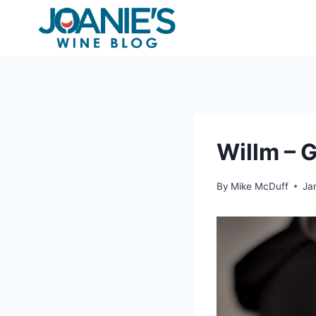
Skip
to
content
Willm – 
By
Mike McDuff
Ja