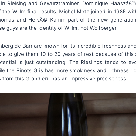
y in Rielsing and Gewurztraminer. Dominique Haaszâ€™
of the Willm final results. Michel Metz joined in 1985 w
homas and HervÃ© Kamm part of the new generation
 guys are the identity of Willm, not Wolfberger.
hberg de Barr are known for its incredible freshness and
ble to give them 10 to 20 years of rest because of thi
tential is just outstanding. The Rieslings tends to ev
le the Pinots Gris has more smokiness and richness righ
s from this Grand cru has an impressive preciseness.