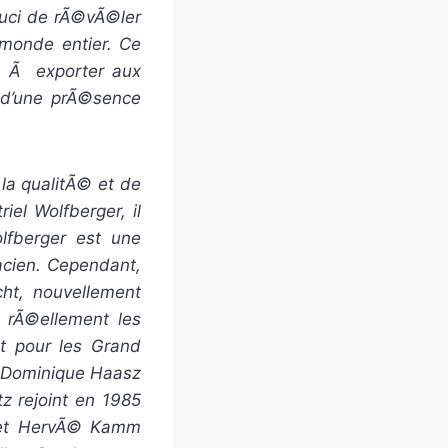
ouci de rÃ©vÃ©ler
 monde entier. Ce
en Ã exporter aux
r d’une prÃ©sence
la qualitÃ© et de
iel Wolfberger, il
lfberger est une
acien. Cependant,
ht, nouvellement
t rÃ©ellement les
t pour les Grand
e Dominique Haasz
tz rejoint en 1985
s et HervÃ© Kamm