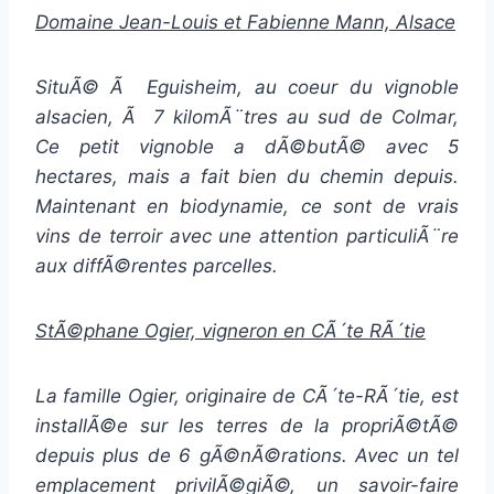
Domaine Jean-Louis et Fabienne Mann, Alsace
SituÃ© Ã Eguisheim, au coeur du vignoble
alsacien, Ã 7 kilomÃ¨tres au sud de Colmar,
Ce petit vignoble a dÃ©butÃ© avec 5
hectares, mais a fait bien du chemin depuis.
Maintenant en biodynamie, ce sont de vrais
vins de terroir avec une attention particuliÃ¨re
aux diffÃ©rentes parcelles.
StÃ©phane Ogier, vigneron en CÃ´te RÃ´tie
La famille Ogier, originaire de CÃ´te-RÃ´tie, est
installÃ©e sur les terres de la propriÃ©tÃ©
depuis plus de 6 gÃ©nÃ©rations. Avec un tel
emplacement privilÃ©giÃ©, un savoir-faire