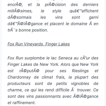
encrÃ©, et la prÃ©cision des derniers
millÃ©simes, le style quâ€™affichent
dÃ©sormais les vins sont garni
dâ€™Ã©lÃ©gance et placent le domaine Â en
trÃ¨s bonne position.
Fox Run Vineyards, Finger Lakes
Fox Run surplombe le lac Seneca au cÅ“ur des
Finger Lakes de New York. Alors que New York
est rÃ©putÃ© pour ses Rieslings et
Chardonnay de climat frais, la plupart des
producteurs sont de petits vignobles de
charme, ce qui les rend difficile Ã trouver. Ce
sont des vins passionnants avec Ã©lÃ©gance
et raffinement.