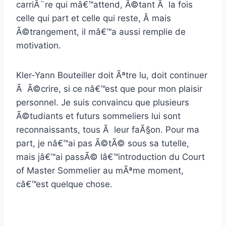
carriÃ¨re qui mâ€™attend, Ã©tant Ã la fois
celle qui part et celle qui reste, Â mais
Ã©trangement, il mâ€™a aussi remplie de
motivation.
Kler-Yann Bouteiller doit Ãªtre lu, doit continuer
Ã Ã©crire, si ce nâ€™est que pour mon plaisir
personnel. Je suis convaincu que plusieurs
Ã©tudiants et futurs sommeliers lui sont
reconnaissants, tous Ã leur faÃ§on. Pour ma
part, je nâ€™ai pas Ã©tÃ© sous sa tutelle,
mais jâ€™ai passÃ© lâ€™introduction du Court
of Master Sommelier au mÃªme moment,
câ€™est quelque chose.