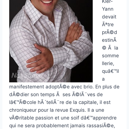
Kler-
Yann
devait
Ãªtre
prÃ©d
estinÃ
© Ã la
somme
llerie,
quâ€™il
a
manifestement adoptÃ©e avec brio. En plus de
dÃ©dier son temps Ã ses Ã©lÃ¨ves de
lâ€™Ã©cole hÃ´teliÃ¨re de la capitale, il est
chroniqueur pour la revue Exquis. Il a une
vÃ©ritable passion et une soif dâ€™apprendre
qui ne sera probablement jamais rassasiÃ©e,