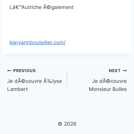
Lâ€™Autriche Ã©galement
kleryannbouteiller.com/
Post
PREVIOUS
NEXT
Je dÃ©couvre Ã‰lyse
Je dÃ©couvre
navigation
Lambert
Monsieur Bulles
© 2026