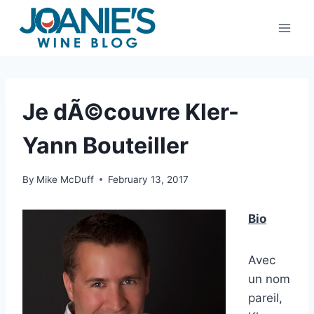
Skip
to
content
Je dÃ©couvre Kler-
Yann Bouteiller
By
Mike McDuff
February 13, 2017
Bio
Avec
un nom
pareil,