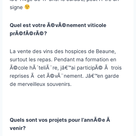
signe
Quel est votre Ã©vÃ©nement viticole
prÃ©fÃ©rÃ©?
La vente des vins des hospices de Beaune,
surtout les repas. Pendant ma formation en
Ã©cole hÃ´teliÃ¨re, jâ€™ai participÃ© Ã trois
reprises Ã cet Ã©vÃ¨nement. Jâ€™en garde
de merveilleux souvenirs.
Quels sont vos projets pour l’annÃ©e Ã
venir?