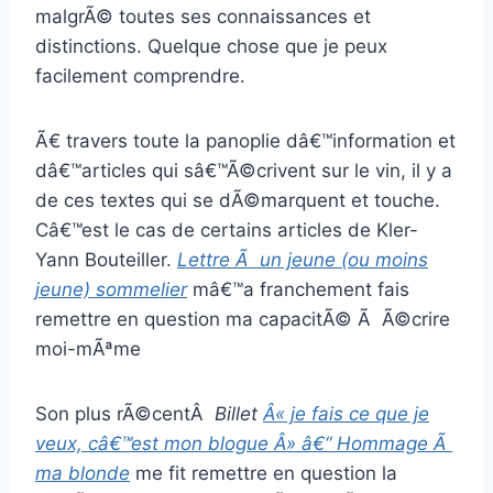
malgrÃ© toutes ses connaissances et
distinctions. Quelque chose que je peux
facilement comprendre.
Ã€ travers toute la panoplie dâ€™information et
dâ€™articles qui sâ€™Ã©crivent sur le vin, il y a
de ces textes qui se dÃ©marquent et touche.
Câ€™est le cas de certains articles de Kler-
Yann Bouteiller.
Lettre Ã un jeune (ou moins
jeune) sommelier
mâ€™a franchement fais
remettre en question ma capacitÃ© Ã Ã©crire
moi-mÃªme
Son plus rÃ©centÂ
Billet
Â« je fais ce que je
veux, câ€™est mon blogue Â» â€“ Hommage Ã
ma blonde
me fit remettre en question la