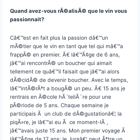
Quand avez-vous rÃ©alisÃ© que le vin vous
passionnait?
Câ€™est en fait plus la passion dâ€™un
mÃ©tier que le vin en tant que tel qui mâ€™a
frappÃ© en premier. Ã€ lâ€™Ã¢ge de 6 ans,
jâ€™ai rencontrÃ© un boucher qui aimait
tellement ce quâ€™il faisait que jâ€™ai alors
dÃ©cidÃ© de devenir boucher. Avec le temps,
lâ€™intÃ©rÃªt a bougÃ© un peu. Ã€ 15 ans je
rentrais en Ã©cole hÃ´teliÃ¨re pour une
pÃ©riode de 5 ans. Chaque semaine je
participais Ã un club de dÃ©gustationâ€¦ la
piqÃ»re, je lâ€™ai eu Ã ce moment-lÃ ,
jâ€™avais juste 15 ans. Mon premier voyage Ã
lâ€™Ã¢ge de 17 ans: le Juraâ€¦ peut Ãªtre un