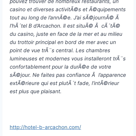
pouvez trouver de nombreux restaurants, un
casino et diverses activitÃ©s et Ã©quipements
tout au long de l’annÃ©e. J’ai sÃ©journÃ© Ã
l’hÃ´tel B d’Arcachon. Il est situÃ© Ã cÃ´tÃ©
du casino, juste en face de la mer et au milieu
du trottoir principal en bord de mer avec un
point de vue trÃ¨s central. Les chambres
lumineuses et modernes vous installeront trÃ¨s
confortablement pour la durÃ©e de votre
sÃ©jour. Ne faites pas confiance Ã l’apparence
extÃ©rieure qui est plutÃ´t fade, l’intÃ©rieur
est plus que plaisant.
http://hotel-b-arcachon.com/