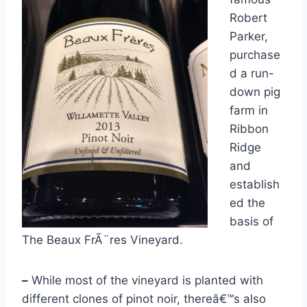
Robert
Parker,
purchase
d a run-
down pig
farm in
Ribbon
Ridge
and
establish
ed the
basis of
The Beaux FrÃ¨res Vineyard.
–
While most of the vineyard is planted with
different clones of pinot noir, thereâ€™s also