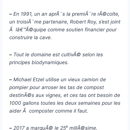
–
En 1991, un an aprÃ¨s la premiÃ¨re rÃ©colte,
un troisiÃ¨me partenaire, Robert Roy, s’est joint
Ã lâ€™Ã©quipe comme soutien financier pour
construire la cave.
–
Tout le domaine est cultivÃ© selon les
principes biodynamiques.
–
Michael Etzel utilise un vieux camion de
pompier pour arroser les tas de compost
destinÃ©s aux vignes, et ces tas ont besoin de
1000 gallons toutes les deux semaines pour les
aider Ã composter comme il faut.
e
–
2017 a marquÃ© le 25
millÃ©sime.