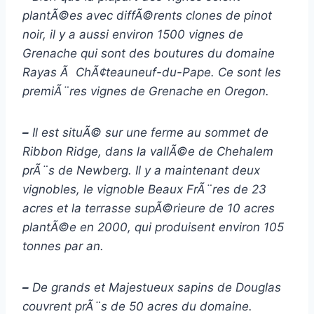
plantÃ©es avec diffÃ©rents clones de pinot
noir, il y a aussi environ 1500 vignes de
Grenache qui sont des boutures du domaine
Rayas Ã ChÃ¢teauneuf-du-Pape. Ce sont les
premiÃ¨res vignes de Grenache en Oregon.
–
Il est situÃ© sur une ferme au sommet de
Ribbon Ridge, dans la vallÃ©e de Chehalem
prÃ¨s de Newberg. Il y a maintenant deux
vignobles, le vignoble Beaux FrÃ¨res de 23
acres et la terrasse supÃ©rieure de 10 acres
plantÃ©e en 2000, qui produisent environ 105
tonnes par an.
–
De grands et Majestueux sapins de Douglas
couvrent prÃ¨s de 50 acres du domaine.