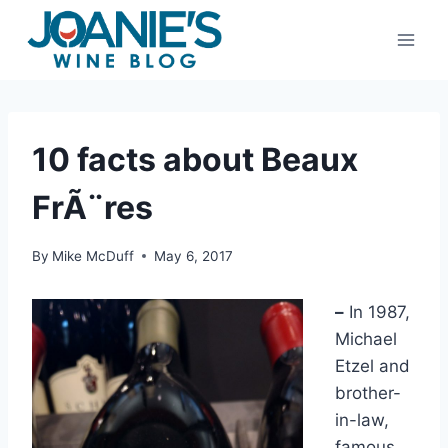
Skip
to
content
10 facts about Beaux
FrÃ¨res
By
Mike McDuff
May 6, 2017
–
In 1987,
Michael
Etzel and
brother-
in-law,
famous