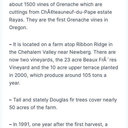
about 1500 vines of Grenache which are
cuttings from ChÃ¢teauneuf-du-Pape estate
Rayas. They are the first Grenache vines in
Oregon.
–
It is located on a farm atop Ribbon Ridge in
the Chehalem Valley near Newberg. There are
now two vineyards, the 23 acre Beaux FrÃ¨res
Vineyard and the 10 acre upper terrace planted
in 2000, which produce around 105 tons a
year.
–
Tall and stately Douglas fir trees cover nearly
50 acres of the farm.
–
In 1991, one year after the first harvest, a