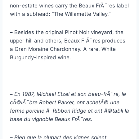
non-estate wines carry the Beaux FrÃ¨res label
with a subhead: “The Willamette Valley.”
–
Besides the original Pinot Noir vineyard, the
upper hill and others, Beaux FrÃ¨res produces
a Gran Moraine Chardonnay. A rare, White
Burgundy-inspired wine.
–
En 1987, Michael Etzel et son beau-frÃ¨re, le
cÃ©lÃ¨bre Robert Parker, ont achetÃ© une
ferme porcine Ã Ribbon Ridge et ont Ã©tabli la
base du vignoble Beaux FrÃ¨res.
–
Bien que la plupart des vignes soient